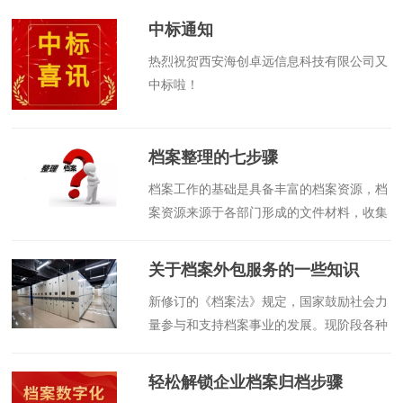
中标通知
​热烈祝贺西安海创卓远信息科技有限公司又
中标啦！
档案整理的七步骤
​档案工作的基础是具备丰富的档案资源，档
案资源来源于各部门形成的文件材料，收集
好这些文件材料并经过规范化整理才能形成
真正意义上的档案。怎么整理档案呢？严格
关于档案外包服务的一些知识
意义上来说，“整理档案”的说法并不准确，
​新修订的《档案法》规定，国家鼓励社会力
档案是具有保存价值的历史记录，真正整理
量参与和支持档案事业的发展。现阶段各种
的是文件材料，运转完毕的文件材料经过规
类型的档案外包服务企业也如雨后春笋般投
范化、系统化的整理，形成归档文件，移交
入到档案事业中，为档案事业的创新发展贡
入库后才是档案。
轻松解锁企业档案归档步骤
献着巨大的力量。随着社会的不断发展，机