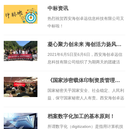
中标资讯
​热烈祝贺西安海创卓远信息科技有限公司又
中标啦！
凝心聚力创未来 海创活力扬风采——海创科技2021年夏季团建活动
​2021年6月5日至6月6日，西安海创卓远信
息科技有限公司组织了为期两天的团建活
动，活动围绕“熔炼团队、排解压力、促进
交流、增进感情”的主题开展，本次活动的
《国家涉密载体印制资质管理办法》培训班圆满成功
开展取得了显著效果，并最终达到了团队建
​国家秘密关乎国家安全、社会稳定、人民利
设的目的。
益，保守国家秘密人人有责。西安海创卓远
信息科技有限公司作为取得《国家秘密载体
印制资质》的单位，积极参加了陕西省国家
档案数字化加工的基本原则！
保密局于2021年3月25日-26日组织的为期
​所谓数字化（digitization）是指用计算机技
两天的《国家涉密载体印制资质管理办法》