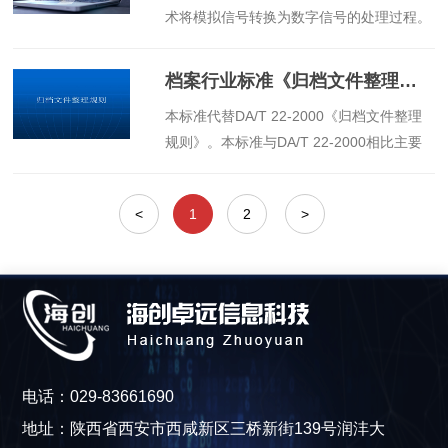
术将模拟信号转换为数字信号的处理过程。
培训班。
纸质档案数字化就是采用扫描仪或数码相机
等数码设备对纸质档案进行数字化加工，将
档案行业标准《归档文件整理规则》
其转化为存储在磁带、磁盘、光盘等载体上
​本标准代替DA/T 22-2000《归档文件整理
并能被计算机识别的数字图像或数字文本的
规则》。本标准与DA/T 22-2000相比主要
处理过程。
变化如下
<
1
2
>
电话：029-83661690
地址：陕西省西安市西咸新区三桥新街139号润沣大