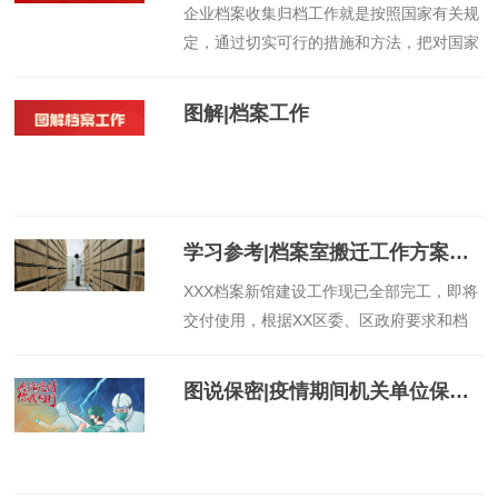
​企业档案收集归档工作就是按照国家有关规
关单位的事务性工作越来越多，每名工作人
定，通过切实可行的措施和方法，把对国家
员的业务内容越加繁重，很多部门都反映缺
和企业有保存和利用价值的种类文件材料集
人、缺房，那么如何解决设置专兼职档案
中到企业档案管理部门，使他们得到安全保
员，配备档案管理用房的问题呢？可以委托
图解|档案工作
存的工作。
第三方公司来管理机关单位的档案吗？
学习参考|档案室搬迁工作方案（例）
​XXX档案新馆建设工作现已全部完工，即将
交付使用，根据XX区委、区政府要求和档
案工作需求，我局计划于X月X日前完成全
部搬迁工作，此次搬迁任务繁重、责任重
图说保密|疫情期间机关单位保密须知
大，为保证搬迁工作安全、规范、有序、高
效进行，特制定如下搬迁方案。